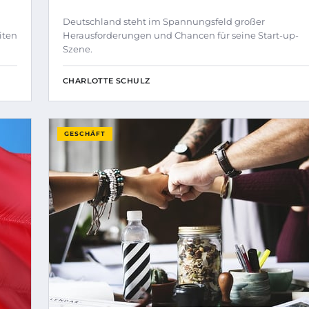
Deutschland steht im Spannungsfeld großer
iten
Herausforderungen und Chancen für seine Start-up-
Szene.
CHARLOTTE SCHULZ
GESCHÄFT