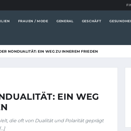
FI
ILIEN
FRAUEN / MODE
GENERAL
GESCHÄFT
GESUNDHE
 DER NONDUALITÄT: EIN WEG ZU INNEREM FRIEDEN
NDUALITÄT: EIN WEG
EN
elt, die oft von Dualität und Polarität geprägt
[…]