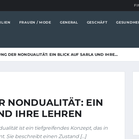
FI
ILIEN
FRAUEN / MODE
GENERAL
GESCHÄFT
GESUNDHE
NG DER NONDUALITÄT: EIN BLICK AUF SARLA UND IHRE…
R NONDUALITÄT: EIN
ND IHRE LEHREN
alität ist ein tiefgreifendes Konzept, das in
t. Sie beschreibt einen Zustand […]