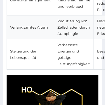
Gewichtsmanagement
Kalorienaufnahme
redu
und -verbrauch
Fet
Reduzierung von
Nied
Verlangsamtes Altern
Zellschäden durch
neur
Autophagie
Erk
Verbesserte
Steigerung der
Energie und
Bes
Lebensqualität
geistige
und 
Leistungsfähigkeit