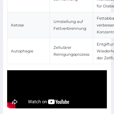
für Diab
Fettabba
Umstellung auf
Ketose
verbesse
Fettverbrennung
Konzentr
Entgiftu
Zellulärer
Autophagie
Wiederhe
Reinigungsprozess
der Zellf