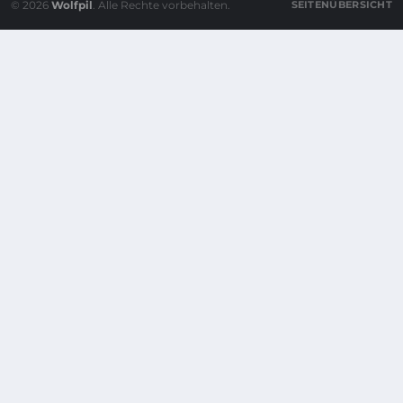
© 2026
Wolfpil
. Alle Rechte vorbehalten.
SEITENÜBERSICHT