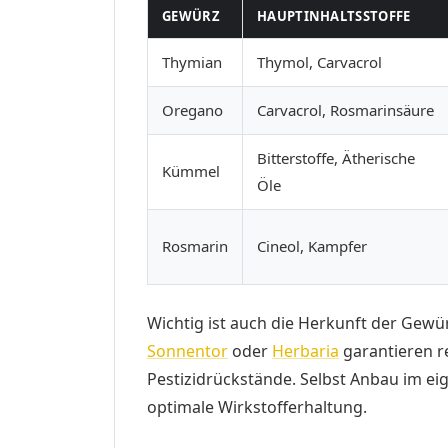
GEWÜRZ
HAUPTINHALTSSTOFFE
Thymian
Thymol, Carvacrol
Oregano
Carvacrol, Rosmarinsäure
Bitterstoffe, Ätherische
Kümmel
Öle
Rosmarin
Cineol, Kampfer
Wichtig ist auch die Herkunft der Gewür
Sonnentor
oder
Herbaria
garantieren re
Pestizidrückstände. Selbst Anbau im ei
optimale Wirkstofferhaltung.