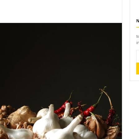
M
i
I