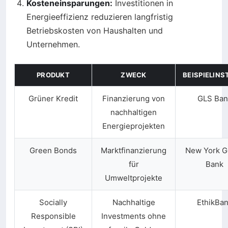
Kosteneinsparungen:
Investitionen in
Energieeffizienz reduzieren langfristig
Betriebskosten von Haushalten und
Unternehmen.
PRODUKT
ZWECK
BEISPIELINS
Grüner Kredit
Finanzierung von
GLS Ban
nachhaltigen
Energieprojekten
Green Bonds
Marktfinanzierung
New York G
für
Bank
Umweltprojekte
Socially
Nachhaltige
EthikBa
Responsible
Investments ohne