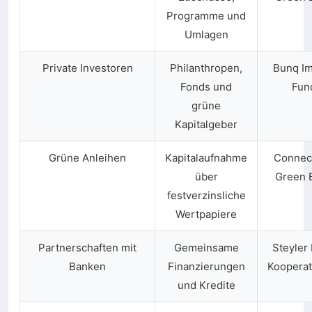
Programme und
Umlagen
Private Investoren
Philanthropen,
Bunq Im
Fonds und
Fun
grüne
Kapitalgeber
Grüne Anleihen
Kapitalaufnahme
Connect
über
Green 
festverzinsliche
Wertpapiere
Partnerschaften mit
Gemeinsame
Steyler
Banken
Finanzierungen
Kooperat
und Kredite