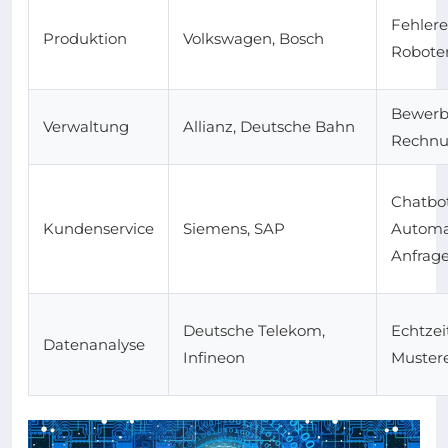
Fehler
Produktion
Volkswagen, Bosch
Robote
Bewerb
Verwaltung
Allianz, Deutsche Bahn
Rechnu
Chatbot
Kundenservice
Siemens, SAP
Automat
Anfrag
Deutsche Telekom,
Echtzei
Datenanalyse
Infineon
Muster