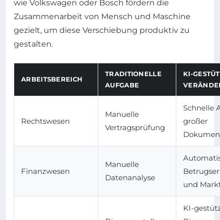
wie Volkswagen oder Bosch fördern die
Zusammenarbeit von Mensch und Maschine
gezielt, um diese Verschiebung produktiv zu
gestalten.
TRADITIONELLE
KI-GESTÜ
ARBEITSBEREICH
AUFGABE
VERÄNDE
Schnelle 
Manuelle
Rechtswesen
großer
Vertragsprüfung
Dokumen
Automatis
Manuelle
Finanzwesen
Betrugse
Datenanalyse
und Mark
KI-gestüt