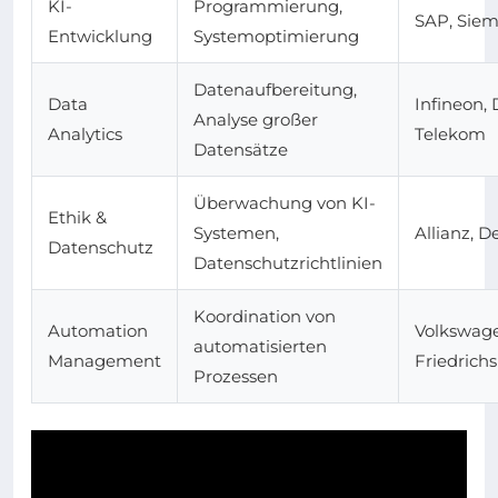
KI-
Programmierung,
SAP, Sie
Entwicklung
Systemoptimierung
Datenaufbereitung,
Data
Infineon,
Analyse großer
Analytics
Telekom
Datensätze
Überwachung von KI-
Ethik &
Systemen,
Allianz, 
Datenschutz
Datenschutzrichtlinien
Koordination von
Automation
Volkswage
automatisierten
Management
Friedrich
Prozessen