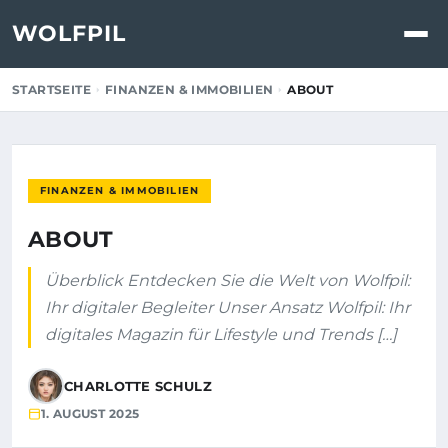
WOLFPIL
STARTSEITE
FINANZEN & IMMOBILIEN
ABOUT
FINANZEN & IMMOBILIEN
ABOUT
Überblick Entdecken Sie die Welt von Wolfpil:
Ihr digitaler Begleiter Unser Ansatz Wolfpil: Ihr
digitales Magazin für Lifestyle und Trends […]
CHARLOTTE SCHULZ
1. AUGUST 2025