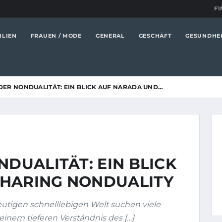
FI
ILIEN
FRAUEN / MODE
GENERAL
GESCHÄFT
GESUNDHE
 DER NONDUALITÄT: EIN BLICK AUF NARADA UND…
NDUALITÄT: EIN BLICK
SHARING NONDUALITY
eutigen schnelllebigen Welt suchen viele
nem tieferen Verständnis des […]