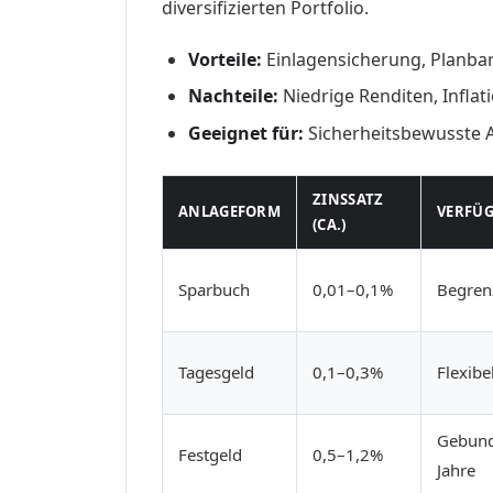
diversifizierten Portfolio.
Vorteile:
Einlagensicherung, Planbark
Nachteile:
Niedrige Renditen, Inflati
Geeignet für:
Sicherheitsbewusste 
ZINSSATZ
ANLAGEFORM
VERFÜG
(CA.)
Sparbuch
0,01–0,1%
Begrenz
Tagesgeld
0,1–0,3%
Flexibel
Gebund
Festgeld
0,5–1,2%
Jahre