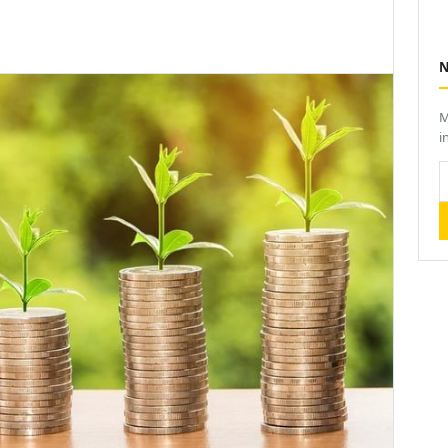
M
i
I