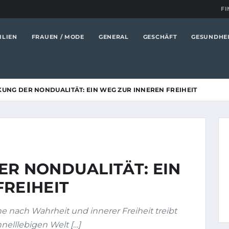
FI
ILIEN
FRAUEN / MODE
GENERAL
GESCHÄFT
GESUNDHE
KUNG DER NONDUALITÄT: EIN WEG ZUR INNEREN FREIHEIT
ER NONDUALITÄT: EIN
FREIHEIT
e nach Wahrheit und innerer Freiheit treibt
nelllebigen Welt […]