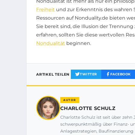
Nondualität ist mehr als nur ein philoso
Freiheit
und zur Erkenntnis des wahren S
Ressourcen auf Nonduality.de bieten wer
Sie bereit sind, die Illusion der Trennung
erfahren, sollten Sie diese wertvollen 
Nondualität
beginnen.
ARTIKEL TEILEN
TWITTER
FACEBOOK
AUTOR
CHARLOTTE SCHULZ
Charlotte Schulz ist seit über zehn 
schwerpunktmäßig über Finanz- un
Anlagestrategien, Baufinanzierung 