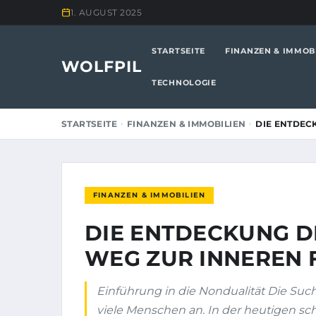
1. AUGUST 2025
STARTSEITE
FINANZEN & IMMOB
WOLFPIL
TECHNOLOGIE
STARTSEITE
FINANZEN & IMMOBILIEN
DIE ENTDEC
FINANZEN & IMMOBILIEN
DIE ENTDECKUNG D
WEG ZUR INNEREN 
Einführung in die Nondualität Die Such
viele Menschen an. In der heutigen sch