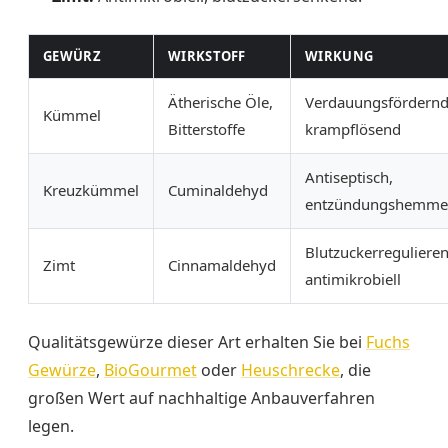
GEWÜRZ
WIRKSTOFF
WIRKUNG
Ätherische Öle,
Verdauungsfördernd
Kümmel
Bitterstoffe
krampflösend
Antiseptisch,
Kreuzkümmel
Cuminaldehyd
entzündungshemm
Blutzuckerregulieren
Zimt
Cinnamaldehyd
antimikrobiell
Qualitätsgewürze dieser Art erhalten Sie bei
Fuchs
Gewürze
,
BioGourmet
oder
Heuschrecke
, die
großen Wert auf nachhaltige Anbauverfahren
legen.