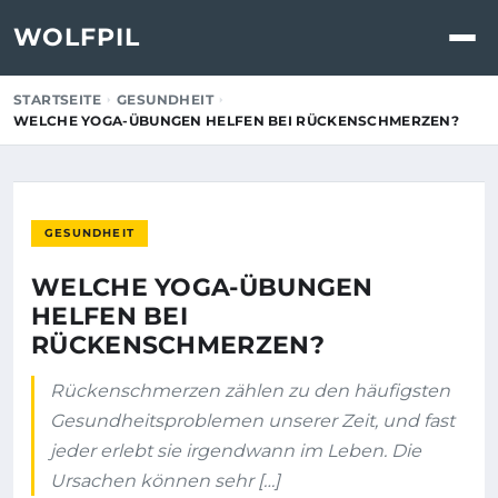
WOLFPIL
STARTSEITE
GESUNDHEIT
WELCHE YOGA-ÜBUNGEN HELFEN BEI RÜCKENSCHMERZEN?
GESUNDHEIT
WELCHE YOGA-ÜBUNGEN
HELFEN BEI
RÜCKENSCHMERZEN?
Rückenschmerzen zählen zu den häufigsten
Gesundheitsproblemen unserer Zeit, und fast
jeder erlebt sie irgendwann im Leben. Die
Ursachen können sehr […]