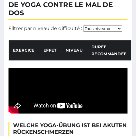
DE YOGA CONTRE LE MAL DE
DOS
Filtr
Filtrer par niveau de difficulté :
DURÉE
EXERCICE
EFFET
NIVEAU
RECOMMANDÉE
Tableau listant les exercices de yoga, leurs effets, nive
WELCHE YOGA-ÜBUNG IST BEI AKUTEN
RÜCKENSCHMERZEN