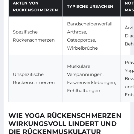
ARTEN VON
NOT
TYPISCHE URSACHEN
RÜCKENSCHMERZEN
MAS
Bandscheibenvorfall,
Ärzt
Spezifische
Arthrose,
Dia
Rückenschmerzen
Osteoporose,
Beh
Wirbelbrüche
Prä
Muskuläre
Yog
Unspezifische
Verspannungen,
Bew
Rückenschmerzen
Faszienverklebungen,
und
Fehlhaltungen
Ent
WIE YOGA RÜCKENSCHMERZEN
WIRKUNGSVOLL LINDERT UND
DIE RÜCKENMUSKULATUR